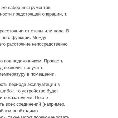
 же набор инструментов,
жности предстоящей операции, т.
расстоянии от стены или пола. В
а него функции. Между
 его расстояние непосредственно
о под подоконником. Пропасть
од позволит получить
температуру в помещении.
ость периода эксплуатации в
шибок, то устройство будет
и показателями. После
ть всех соединений (например,
роблем необходимо
лы также могут порекомендовать