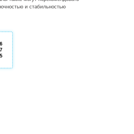
рочностью и стабильностью
86
87
55